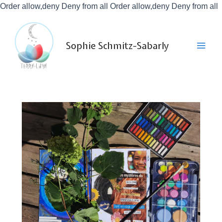
A
Order allow,deny Deny from all
Order allow,deny Deny from all
a
Main
c
Men
Sophie Schmitz-Sabarly